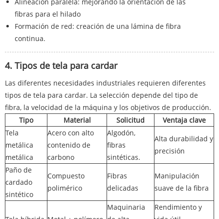
Alineación paralela: mejorando la orientación de las
fibras para el hilado
Formación de red: creación de una lámina de fibra
continua.
4. Tipos de tela para cardar
Las diferentes necesidades industriales requieren diferentes
tipos de tela para cardar. La selección depende del tipo de
fibra, la velocidad de la máquina y los objetivos de producción.
Tipo
Material
Solicitud
Ventaja clave
Tela
Acero con alto
Algodón,
Alta durabilidad y
metálica
contenido de
fibras
precisión
metálica
carbono
sintéticas.
Paño de
Compuesto
Fibras
Manipulación
cardado
polimérico
delicadas
suave de la fibra
sintético
Maquinaria
Rendimiento y