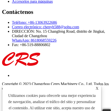
Accesorios para máquinas
Contáctenos
Teléfono: +86-13063922686
Correo electrónico: chenyh588@sohu.com
DIRECCIÓN: No. 15 Changfeng Road, distrito de Jingkai,
Ciudad de Changzhou
WhatsApp: 8618068559226
Fax: +86-519-88806802
Copyright © 2023 Changzhou Ceres Machinery Co., Ltd. Todos los
X
derechos reservados.
Utilizamos cookies para ofrecerle una mejor experiencia
Links
Sitemap
de navegación, analizar el tráfico del sitio y personalizar
RSS
el contenido. Al utilizar este sitio, acepta nuestro uso de
XML