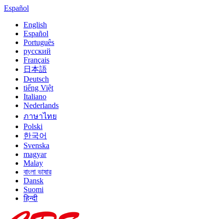
Español
English
Español
Português
русский
Français
日本語
Deutsch
tiếng Việt
Italiano
Nederlands
ภาษาไทย
Polski
한국어
Svenska
magyar
Malay
বাংলা ভাষার
Dansk
Suomi
हिन्दी