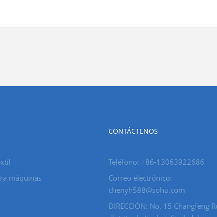
CONTÁCTENOS
xtil
Teléfono: +86-13063922686
ara máquinas
Correo electrónico:
chenyh588@sohu.com
DIRECCIÓN: No. 15 Changfeng R